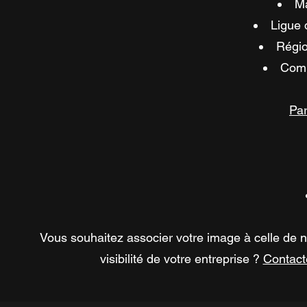
Ma
Ligue 
Régio
Comi
Par
Vous souhaitez associer votre image à celle de n
visibilité de votre entreprise ?
Contact