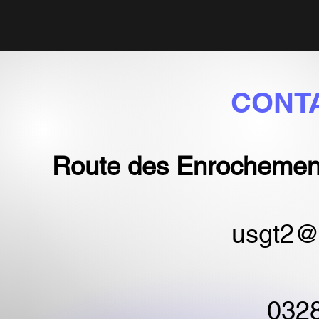
CONT
Route des Enrochement
usgt2@
032